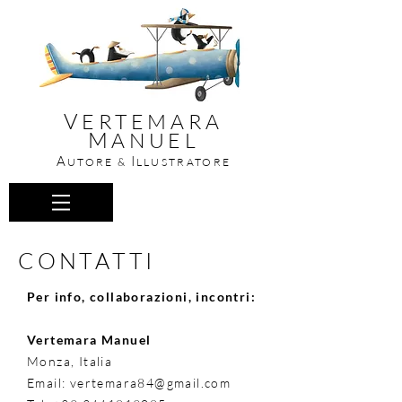
V
ERTEMARA
M
ANUEL
A
I
UTORE &
LLUSTRATORE
CONTATTI
Per info, collaborazioni, incontri:
Vertemara Manuel
Monza, Italia
Email:
vertemara84@gmail.com