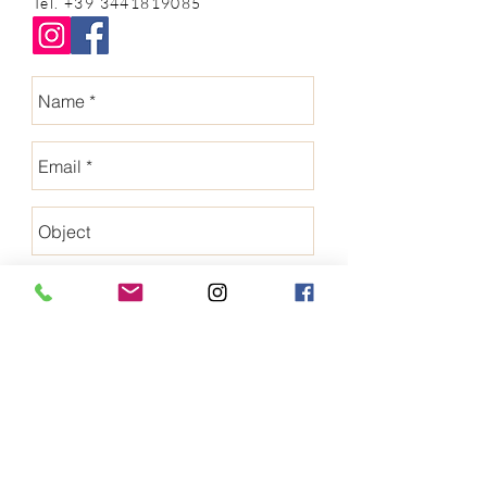
Tel.
+39 3441819085
Send